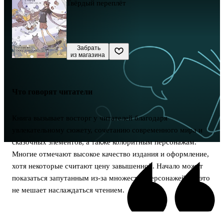
Твёрдый переплёт
 Забрать

из магазина
Что говорят читатели
Книга вызывает восторг у читателей благодаря
увлекательному сюжету, сочетанию современного мира и
сказочных элементов, а также колоритным персонажам.
Многие отмечают высокое качество издания и оформление,
хотя некоторые считают цену завышенной. Начало может
показаться запутанным из-за множества персонажей, но это
не мешает наслаждаться чтением.