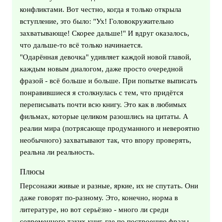
конфликтами. Вот честно, когда я только открыла
вступление, это было: "Ух! Головокружительно
захватывающе! Скорее дальше!" И вдруг оказалось,
что дальше-то всë только начинается.
"Одарëнная девочка" удивляет каждой новой главой,
каждым новым диалогом, даже просто очередной
фразой - всë больше и больше. При попытке выписать
понравившиеся я столкнулась с тем, что придëтся
переписывать почти всю книгу. Это как в любимых
фильмах, которые целиком разошлись на цитаты. А
реалии мира (потрясающе продуманного и невероятно
необычного) захватывают так, что впору проверять,
реальна ли реальность.
Плюсы
Персонажи живые и разные, яркие, их не спутать. Они
даже говорят по-разному. Это, конечно, норма в
литературе, но вот серьëзно - много ли среди
современного таких книг, где по построению фразы