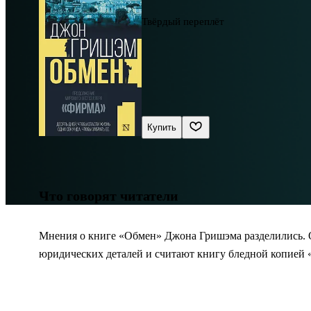
Твёрдый переплёт
Купить
Что говорят читатели
Мнения о книге «Обмен» Джона Гришэма разделились. О
юридических деталей и считают книгу бледной копией