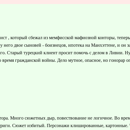
ст , который сбежал из мемфисской мафиозной конторы, теперь н
 него двое сыновей - боизнецов, ипотека на Манхэттене, и он
ого. Старый турецкий клиент просит помочь с делом в Ливии. Н
о время гражданской войны. Дело мутное, опасное, но гонорар 
втора. Много сюжетных дыр, повествование не логичное. Во вре
риги. Сюжет избитый. Персонажи клишированные, картонные. Чес