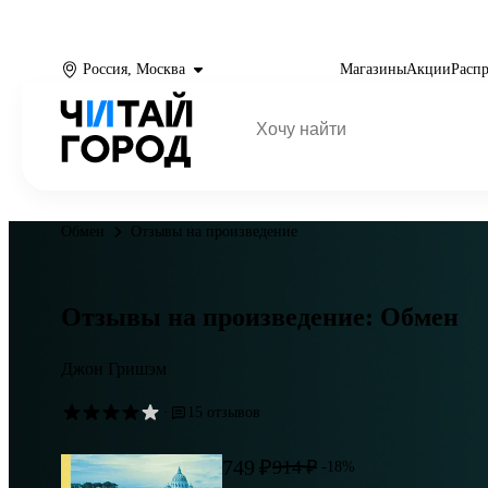
Россия, Москва
Магазины
Акции
Расп
Обмен
Отзывы на произведение
Отзывы на произведение: Обмен
Джон Гришэм
·
15 отзывов
749 ₽
914 ₽
-18%