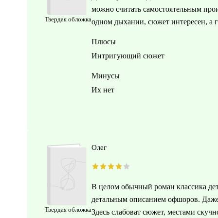
можно считать самостоятельным прои
Твердая обложка
одном дыхании, сюжет интересен, а 
Плюсы
Интригующий сюжет
Минусы
Их нет
Олег
В целом обычный роман классика дет
детальным описанием офшоров. Даже 
Твердая обложка
Здесь слабоват сюжет, местами скучн