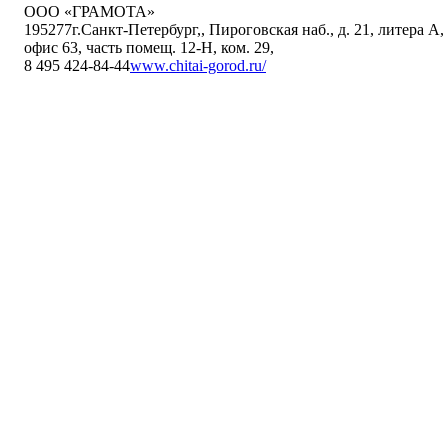
ООО «ГРАМОТА»
195277
г.Санкт-Петербург,
,
Пироговская наб., д. 21, литера А,
офис 63, часть помещ. 12-Н, ком. 29
,
8 495 424-84-44
www.chitai-gorod.ru/