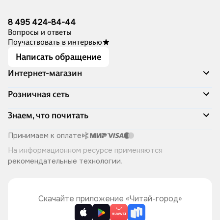
8 495 424-84-44
Вопросы и ответы
Поучаствовать в интервью
Написать обращение
Интернет-магазин
Акции
Розничная сеть
Распродажа
Доставка и оплата
Адреса магазинов
Знаем, что почитать
Программа лояльности
Книжный Дозор
Подарочные сертификаты
О компании
Скоро в продаже
Принимаем к оплате
Правила продажи
Читай-город для бизнеса
Эксклюзивные новинки
На информационном ресурсе применяются
Политика конфиденциальности
Хотите у нас работать?
Лучшие из лучших
рекомендательные технологии
.
Читай-журнал
Книжные циклы
Что ещё почитать?
Скачайте приложение «Читай-город»