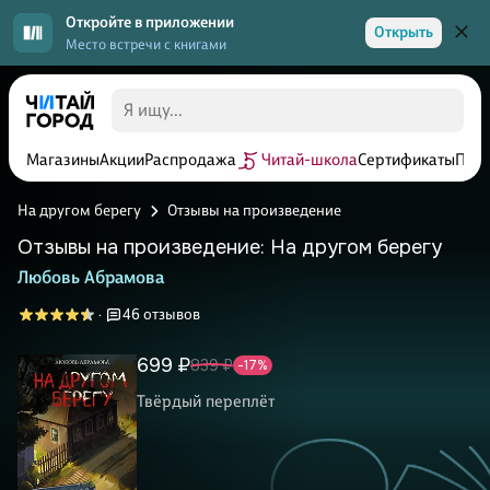
Откройте в приложении
Открыть
Место встречи с книгами
Магазины
Акции
Распродажа
Читай-школа
Сертификаты
Прог
На другом берегу
Отзывы на произведение
Отзывы на произведение: На другом берегу
Любовь Абрамова
46 отзывов
·
699 ₽
839 ₽
-17%
Твёрдый переплёт