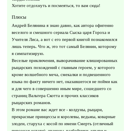
Хотите отдохнуть и посмеяться, то вам сюда!
Плюсы
Андрей Белянина я знаю давно, как автора офигенно
веселого и смешного сериала Сыска царя Гороха и
Учителя Лиса, а вот с его первой книгой познакомился
лишь теперь. Что ж, это тот самый Белянин, которому
я симпатизирую.
Веселые приключения, выворачивание клишированных
рыцарских похождений с главным героем, у которого
кроме волшебного меча, смекалки и подвешенного
языка по факту ничего нет, оказавшегося не пойми как
и для чего в совершенно иным мире, сошедшего со
страниц Вальтера Скотта и прочих классиков
рыцарских романов.
В этом романе вас ждет все - колдуны, рыцари,
прекрасные принцессы и королевы, ведьмы, коварные
злодеи, старуха с косой по имени Смерть (отличный
персонаж кстати), драконы, разбойники, упыри и