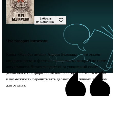
 Забрать

из магазина
Что говорят читатели
Книга «Меч без имени» Андрея Белянина — это эталон
юмористического фэнтези с попаданцем, который не теряет
актуальности. Читатели ценят её за уникальный сюжет,
динамичность и фирменный юмор автора. Лёгкость чтения
и возможность перечитывать делают её отличным выбором
для отдыха.