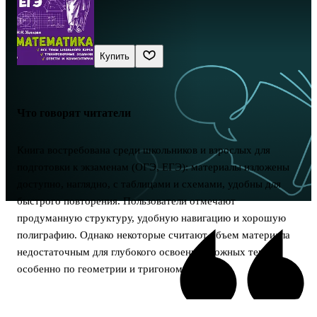
Купить
Что говорят читатели
Книга востребована среди школьников и взрослых для
подготовки к экзаменам (ОГЭ, ЕГЭ): материалы изложены
доступно, наглядно, с таблицами и схемами, удобны для
быстрого повторения. Пользователи отмечают
продуманную структуру, удобную навигацию и хорошую
полиграфию. Однако некоторые считают объем материала
недостаточным для глубокого освоения сложных тем,
особенно по геометрии и тригонометрии.