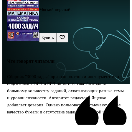
Мягкий переплёт
Купить
Что говорят читатели
Сборник "3000 задач" признан полезным инструментом для
подготовки к ОГЭ и ЕГЭ по математике благодаря
большому количеству заданий, охватывающих разные темы
и уровни сложности. Авторитет редактора Ященко
добавляет доверия. Однако пользователи отмечают низкое
качество бумаги и отсутствие заданий из второй части ОГЭ.