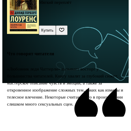
Мягкий переплёт
Купить
Что говорят читатели
«Любовник леди Чаттерли» вызывает восторг у
большинства читателей. Книгу хвалят за глубокий сюжет,
мастерское описание чувств и эмоций, а также за
откровенное изображение сложных тем, таких как измены и
телесное влечение. Некоторые считают, что в произведении
слишком много сексуальных сцен.