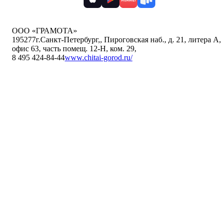
ООО «ГРАМОТА»
195277
г.Санкт-Петербург,
,
Пироговская наб., д. 21, литера А,
офис 63, часть помещ. 12-Н, ком. 29
,
8 495 424-84-44
www.chitai-gorod.ru/