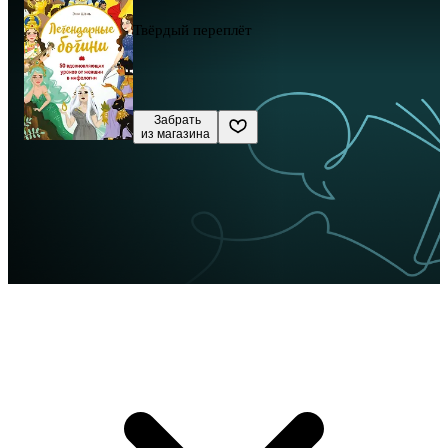
Твёрдый переплёт
 Забрать

из магазина
Сначала новые