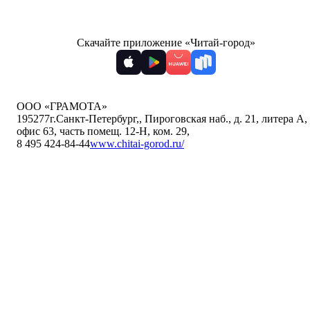
Скачайте приложение «Читай-город»
ООО «ГРАМОТА»
195277
г.Санкт-Петербург,
,
Пироговская наб., д. 21, литера А,
офис 63, часть помещ. 12-Н, ком. 29
,
8 495 424-84-44
www.chitai-gorod.ru/