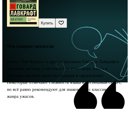
Купить
Что говорят читатели
Книга «Зов Ктулху» и другие рассказы Говарда Лавкрафта
вызывает восторг у читателей за атмосферу ужаса и
мистики, высокое качество издания и оформление.
Некоторые отмечают сложность языка и неспешный сюжет,
но всё равно рекомендуют для знакомства с классикой
жанра ужасов.