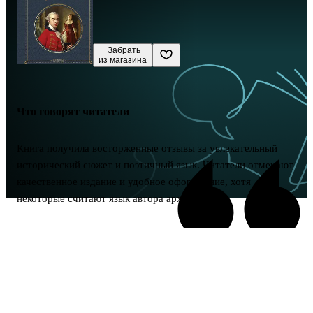
 Забрать

из магазина
Что говорят читатели
Книга получила восторженные отзывы за увлекательный
исторический сюжет и поэтичный язык. Читатели отмечают
качественное издание и удобное оформление, хотя
некоторые считают язык автора архаичным.