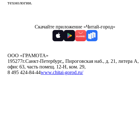
технологии
.
Скачайте приложение «Читай-город»
ООО «ГРАМОТА»
195277
г.Санкт-Петербург,
,
Пироговская наб., д. 21, литера А,
офис 63, часть помещ. 12-Н, ком. 29
,
8 495 424-84-44
www.chitai-gorod.ru/