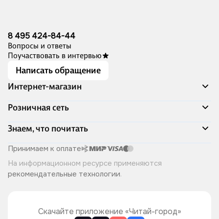
8 495 424-84-44
Вопросы и ответы
Поучаствовать в интервью
Написать обращение
Интернет-магазин
Акции
Розничная сеть
Распродажа
Доставка и оплата
Адреса магазинов
Знаем, что почитать
Программа лояльности
Книжный Дозор
Подарочные сертификаты
О компании
Скоро в продаже
Принимаем к оплате
Правила продажи
Читай-город для бизнеса
Эксклюзивные новинки
На информационном ресурсе применяются
Политика конфиденциальности
Хотите у нас работать?
Лучшие из лучших
рекомендательные технологии
.
Читай-журнал
Книжные циклы
Что ещё почитать?
Скачайте приложение «Читай-город»