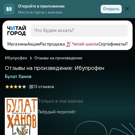
Откройте в приложении
Открыть
Место встречи с книгами
Магазины
Акции
Распродажа
Читай-школа
Сертификаты
Прог
Ибупрофен
Отзывы на произведение
Отзывы на произведение: Ибупрофен
Булат Ханов
13 отзывов
·
Только в магазинах
Твёрдый переплёт