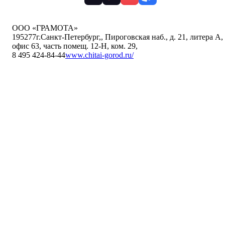
ООО «ГРАМОТА»
195277
г.Санкт-Петербург,
,
Пироговская наб., д. 21, литера А,
офис 63, часть помещ. 12-Н, ком. 29
,
8 495 424-84-44
www.chitai-gorod.ru/