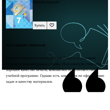
Мягкий переплёт
Купить
Что говорят читатели
Рабочие тетради по геометрии для 7 класса в основном
получают положительные отзывы. Пользователи отмечают
хорошее качество печати, компактность и соответствие
учебной программе. Однако есть замечания по оформлению
задач и качеству материалов.