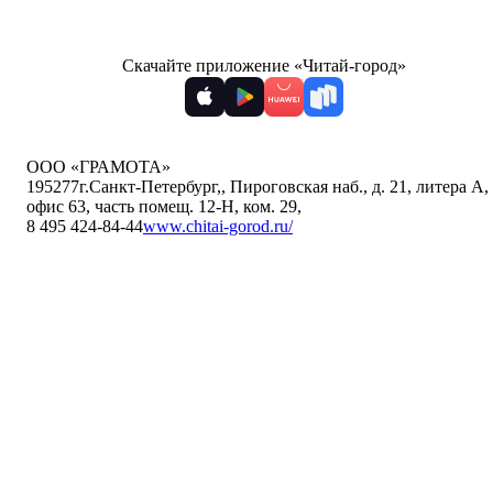
Скачайте приложение «Читай-город»
ООО «ГРАМОТА»
195277
г.Санкт-Петербург,
,
Пироговская наб., д. 21, литера А,
офис 63, часть помещ. 12-Н, ком. 29
,
8 495 424-84-44
www.chitai-gorod.ru/