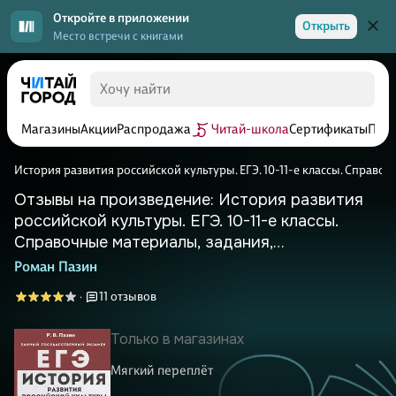
Откройте в приложении
Открыть
Место встречи с книгами
Магазины
Акции
Распродажа
Читай-школа
Сертификаты
Прог
История развития российской культуры. ЕГЭ. 10-11-е классы. Справ
Отзывы на произведение: История развития
российской культуры. ЕГЭ. 10-11-е классы.
Справочные материалы, задания,
иллюстрации: учебно-методическое пособие
Роман Пазин
11 отзывов
·
Только в магазинах
Мягкий переплёт