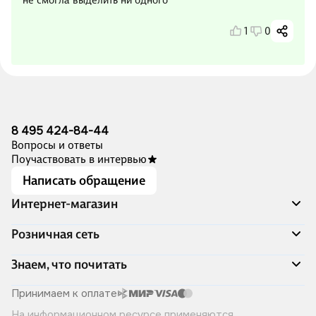
не смогла выделить ни одного
1
0
8 495 424-84-44
Вопросы и ответы
Поучаствовать в интервью
Написать обращение
Интернет-магазин
Акции
Розничная сеть
Распродажа
Доставка и оплата
Адреса магазинов
Знаем, что почитать
Программа лояльности
Книжный Дозор
Подарочные сертификаты
О компании
Скоро в продаже
Принимаем к оплате
Правила продажи
Читай-город для бизнеса
Эксклюзивные новинки
На информационном ресурсе применяются
Политика конфиденциальности