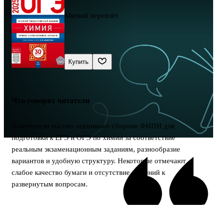
Мягкий переплёт
Купить
Что говорят читатели
Покупатели высоко оценивают сборник ФИПИ для
подготовки к ЕГЭ и ОГЭ по химии за соответствие
реальным экзаменационным заданиям, разнообразие
вариантов и удобную структуру. Некоторые отмечают
слабое качество бумаги и отсутствие решений к
развернутым вопросам.