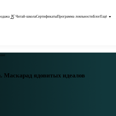
родажа
Читай-школа
Сертификаты
Программа лояльности
Блог
Ещё
ние
. Маскарад ядовитых идеалов