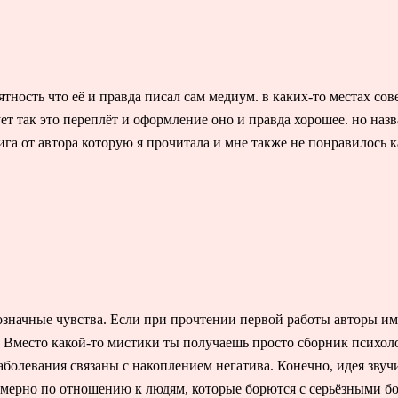
ятность что её и правда писал сам медиум. в каких-то местах со
ует так это переплёт и оформление оно и правда хорошее. но наз
ига от автора которую я прочитала и мне также не понравилось к
значные чувства. Если при прочтении первой работы авторы име
 Вместо какой-то мистики ты получаешь просто сборник психоло
болевания связаны с накоплением негатива. Конечно, идея звуч
емерно по отношению к людям, которые борются с серьёзными бо