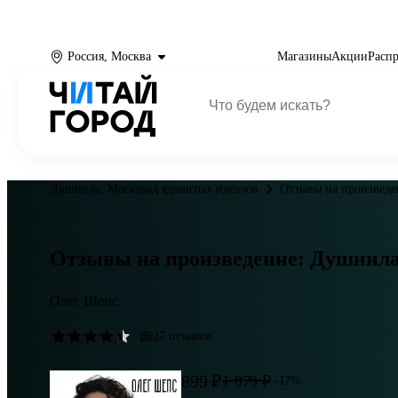
Россия, Москва
Магазины
Акции
Расп
Душнила. Маскарад ядовитых идеалов
Отзывы на произведе
Отзывы на произведение: Душнила
Олег Шепс
·
27 отзывов
899 ₽
1 079 ₽
-17%