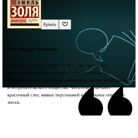
Купить
Что говорят читатели
«Дамское счастье» Эмиля Золя — это глубокий и
увлекательный роман, который сочетает лёгкость
повествования с серьёзным анализом развития капитализма
и потребительского общества. Читатели отмечают
красочный слог, живых персонажей и детальное описание
эпохи.