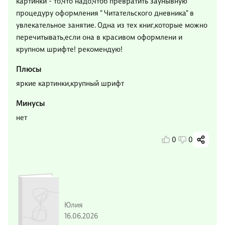
картинки - то,что надо,чтоб превратить заунывную
процедуру оформления " Читательского дневника" в
увлекательное занятие. Одна из тех книг,которые можно
перечитывать,если она в красивом оформлени и
крупном шрифте! рекомендую!
Плюсы
яркие картинки,крупный шрифт
Минусы
нет
0
0
Юлия
16.06.2026