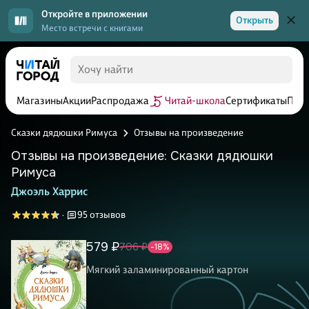
Откройте в приложении
Открыть
Место встречи с книгами
Магазины
Акции
Распродажа
Читай-школа
Сертификаты
Прог
Сказки дядюшки Римуса
Отзывы на произведение
Отзывы на произведение: Сказки дядюшки
Римуса
Джоэль Харрис
95 отзывов
·
579 ₽
706 ₽
-18%
Мягкий заламинированный картон