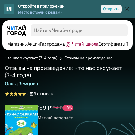
Откройте в приложении
Открыть
Место встречи с книгами
Магазины
Акции
Распродажа
Читай-школа
Сертификаты
Прог
Что нас окружает (3-4 года)
Отзывы на произведение
Отзывы на произведение: Что нас окружает
(3-4 года)
Ольга Земцова
9 отзывов
·
159 ₽
194 ₽
-18%
Мягкий переплёт