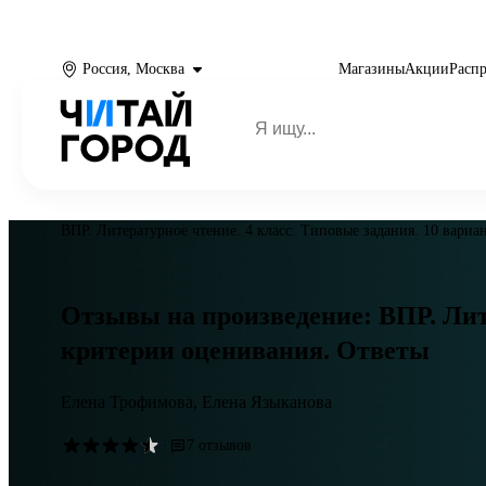
Россия, Москва
Магазины
Акции
Расп
ВПР. Литературное чтение. 4 класс. Типовые задания. 10 вари
Отзывы на произведение: ВПР. Лите
критерии оценивания. Ответы
Елена Трофимова,
Елена Языканова
·
7 отзывов