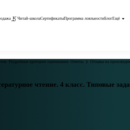
родажа
Читай-школа
Сертификаты
Программа лояльности
Блог
Ещё
антов. Подробные критерии оценивания. Ответы
Отзывы на произведе
ратурное чтение. 4 класс. Типовые зада