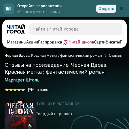
Откройте в приложении
Открыть
Место встречи с книгами
Магазины
Акции
Распродажа
Читай-школа
Сертификаты
Прог
Черная Вдова. Красная метка : фантастический роман
Отзывы на
Отзывы на произведение: Черная Вдова.
Красная метка : фантастический роман
Маргарет Штоль
6 отзывов
·
Только в магазинах
Твёрдый переплёт