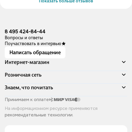
Показать больше отзывов
8 495 424-84-44
Вопросы и ответы
Поучаствовать в интервью
Написать обращение
Интернет-магазин
Акции
Розничная сеть
Распродажа
Доставка и оплата
Адреса магазинов
Знаем, что почитать
Программа лояльности
Книжный Дозор
Подарочные сертификаты
О компании
Скоро в продаже
Принимаем к оплате
Правила продажи
Читай-город для бизнеса
Эксклюзивные новинки
На информационном ресурсе применяются
Политика конфиденциальности
Хотите у нас работать?
Лучшие из лучших
рекомендательные технологии
.
Читай-журнал
Книжные циклы
Что ещё почитать?