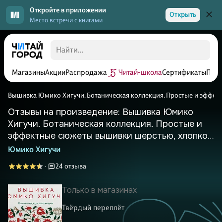
Откройте в приложении
Открыть
Место встречи с книгами
Магазины
Акции
Распродажа
Читай-школа
Сертификаты
Прог
Вышивка Юмико Хигучи. Ботаническая коллекция. Простые и эффе
Отзывы на произведение: Вышивка Юмико
Хигучи. Ботаническая коллекция. Простые и
эффектные сюжеты вышивки шерстью, хлопком
и металлизированной нитью
Юмико Хигучи
24 отзыва
·
Только в магазинах
Твёрдый переплёт