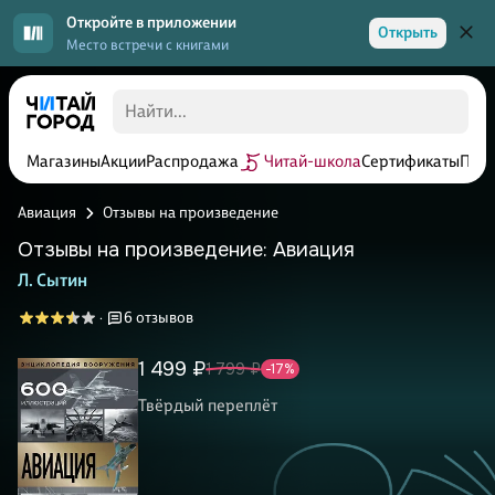
Откройте в приложении
Открыть
Место встречи с книгами
Магазины
Акции
Распродажа
Читай-школа
Сертификаты
Прог
Авиация
Отзывы на произведение
Отзывы на произведение: Авиация
Л. Сытин
6 отзывов
·
1 499 ₽
1 799 ₽
-17%
Твёрдый переплёт