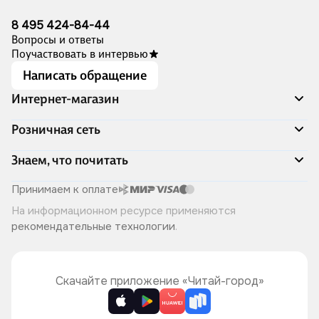
8 495 424-84-44
Вопросы и ответы
Поучаствовать в интервью
Написать обращение
Интернет-магазин
Акции
Розничная сеть
Распродажа
Доставка и оплата
Адреса магазинов
Знаем, что почитать
Программа лояльности
Книжный Дозор
Подарочные сертификаты
О компании
Скоро в продаже
Принимаем к оплате
Правила продажи
Читай-город для бизнеса
Эксклюзивные новинки
На информационном ресурсе применяются
Политика конфиденциальности
Хотите у нас работать?
Лучшие из лучших
рекомендательные технологии
.
Читай-журнал
Книжные циклы
Что ещё почитать?
Скачайте приложение «Читай-город»