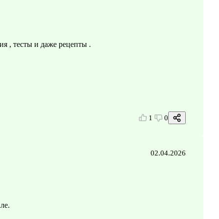
я , тесты и даже рецепты .
1
0
02.04.2026
ле.