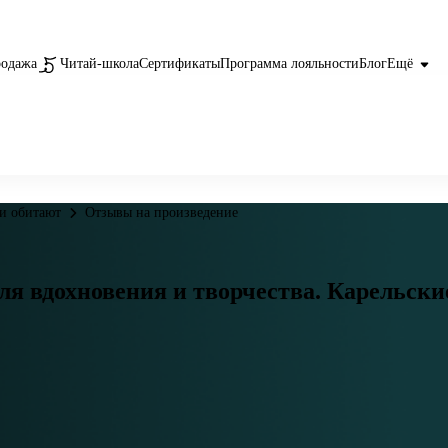
родажа
Читай-школа
Сертификаты
Программа лояльности
Блог
Ещё
ни обитают
Отзывы на произведение
я вдохновения и творчества. Карельские