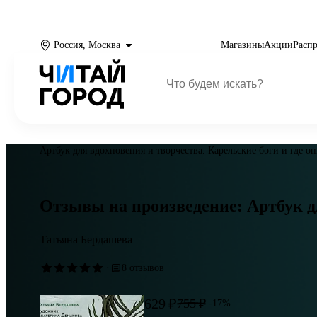
Россия, Москва
Магазины
Акции
Расп
Артбук для вдохновения и творчества. Карельские боги и где о
Отзывы на произведение: Артбук дл
Татьяна Бердашева
·
8 отзывов
629 ₽
755 ₽
-17%