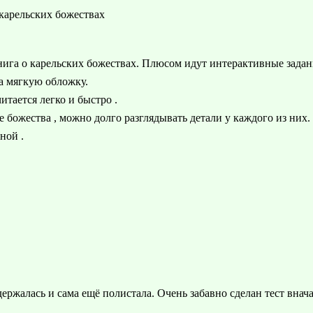
 карельских божествах
нига о карельских божествах. Плюсом идут интерактивные задани
а мягкую обложку.
итается легко и быстро .
 божества , можно долго разглядывать детали у каждого из них.
ной .
держалась и сама ещё полистала. Очень забавно сделан тест внача