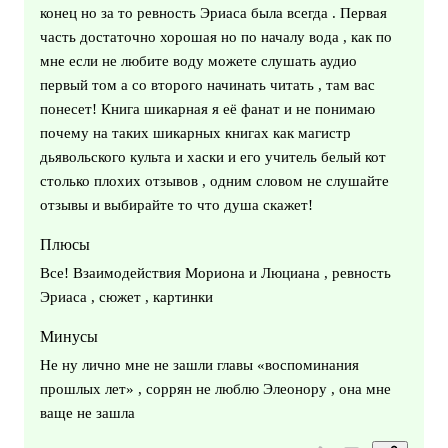
конец но за то ревность Эриаса была всегда . Первая
часть достаточно хорошая но по началу вода , как по
мне если не любите воду можете слушать аудио
первый том а со второго начинать читать , там вас
понесет! Книга шикарная я её фанат и не понимаю
почему на таких шикарных книгах как магистр
дьявольского культа и хаски и его учитель белый кот
столько плохих отзывов , одним словом не слушайте
отзывы и выбирайте то что душа скажет!
Плюсы
Все! Взаимодействия Мориона и Люциана , ревность
Эриаса , сюжет , картинки
Минусы
Не ну лично мне не зашли главы «воспоминания
прошлых лет» , соррян не люблю Элеонору , она мне
ваще не зашла