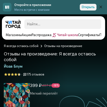
Откройте в приложении
Открыть
Место встречи с книгами
Магазины
Акции
Распродажа
Читай-школа
Сертификаты
Прог
Я всегда остаюсь собой
Отзывы на произведение
Отзывы на произведение: Я всегда остаюсь
собой
Йоав Блум
175 отзывов
·
399 ₽
487 ₽
-18%
Мягкий переплёт