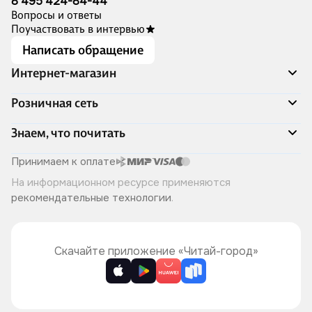
8 495 424-84-44
Вопросы и ответы
Поучаствовать в интервью
Написать обращение
Интернет-магазин
Акции
Розничная сеть
Распродажа
Доставка и оплата
Адреса магазинов
Знаем, что почитать
Программа лояльности
Книжный Дозор
Подарочные сертификаты
О компании
Скоро в продаже
Принимаем к оплате
Правила продажи
Читай-город для бизнеса
Эксклюзивные новинки
На информационном ресурсе применяются
Политика конфиденциальности
Хотите у нас работать?
Лучшие из лучших
рекомендательные технологии
.
Читай-журнал
Книжные циклы
Что ещё почитать?
Скачайте приложение «Читай-город»