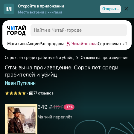
Откройте в приложении
Открыть
Место встречи с книгами
Магазины
Акции
Распродажа
Читай-школа
Сертификаты
Прог
Сорок лет среди грабителей и убийц
Отзывы на произведение
Отзывы на произведение: Сорок лет среди
грабителей и убийц
Иван Путилин
77 отзывов
·
349 ₽
419 ₽
-17%
Мягкий переплёт