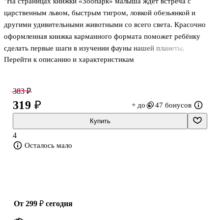
"На страницах книжки «Зоопарк» малыша ждёт встреча с
царственным львом, быстрым тигром, ловкой обезьянкой и
другими удивительными животными со всего света. Красочно
оформленная книжка карманного формата поможет ребёнку
сделать первые шаги в изучении фауны нашей планеты,
Перейти к описанию и характеристикам
расширить кругозор.
5 причин купить книгу
383 ₽
• множество экзотических животных — от слона и тигра до
319 ₽
+ до
47 бонусов
хамелеона и черепахи;
• отличный способ привить ребёнку любовь к дикой природе;
Купить
• красочные картинки с животными обязательно понравятся
4
малышу;
Осталось мало
• книжка прослужит долго, ведь её страницы выполнены из
картона;
• карманный формат — удобно брать в дорогу."
от 299 ₽
сегодня