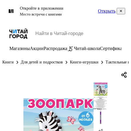
Откройте в приложении
Открыть
Место встречи с книгами
Магазины
Акции
Распродажа
Читай-школа
Сертификаты
П
Книги
Для детей и подростков
Книги-игрушки
Тактильные к
+5