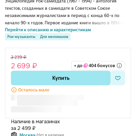
Энциклопедия Рок-самиздата (1967 - 1994) - антология
текстов, созданных в самиздате в Советском Союзе
независимыми журналистами в период с конца 60-х по
начало 90-х годов. Первое издание книги вышло в 1994 году.
Перейти к описанию и характеристикам
Сборник составлен известным музыкальным журналистом,
Рок-музыканты
Для меломанов
знатоком русского рока, Александром Кушниром. Также в
книге содержится справочник журналов (фэнзизнов),
создававшихся любителями рок-музыки, когда рок был под
3 239 ₽
запретом. Статьи, опубликованные в антологии написаны
2 699 ₽
+ до
404 бонусов
начинающими авторами, ставших впоследствии
знаменитыми: Артемием Троицким, Борисом
Купить
Гребенщиковым, Олегом Ковригой, Андреем Бурлакой.
Документальные свидетельства, вошедшие в книгу
Осталось мало
Наличие в магазинах
за 2 499 ₽
Москва
Нет в наличии