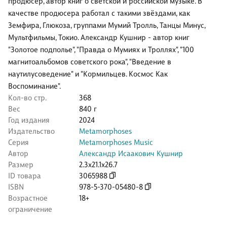
продюсер, автор книг о светской и российской музыке. В
качестве продюсера работал с такими звёздами, как
Земфира, Глюкоза, группами Мумий Тролль, Танцы Минус,
Мультфильмы, Токио. Александр Кушнир - автор книг
"Золотое подполье", "Правда о Мумиях и Троллях", "100
магнитоальбомов советского рока", "Введение в
наутилусоведение" и "Кормильцев. Космос Как
Воспоминание".
Кол-во стр.
368
Вес
840 г
Год издания
2024
Издательство
Metamorphoses
Серия
Metamorphoses Music
Автор
Александр Исаакович Кушнир
Размер
2.3x21.1x26.7
ID товара
3065988
ISBN
978-5-370-05480-8
Возрастное
18+
ограничение