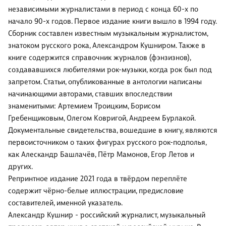
независимыми журналистами в период с конца 60-х по
начало 90-х годов. Первое издание книги вышло в 1994 году.
Сборник составлен известным музыкальным журналистом,
знатоком русского рока, Александром Кушниром. Также в
книге содержится справочник журналов (фэнзизнов),
создававшихся любителями рок-музыки, когда рок был под
запретом. Статьи, опубликованные в антологии написаны
начинающими авторами, ставших впоследствии
знаменитыми: Артемием Троицким, Борисом
Гребенщиковым, Олегом Ковригой, Андреем Бурлакой.
Документальные свидетельства, вошедшие в книгу, являются
первоисточником о таких фигурах русского рок-подполья,
как Алескандр Башлачёв, Пётр Мамонов, Егор Летов и
других.
Репринтное издание 2021 года в твёрдом переплёте
содержит чёрно-белые иллюстрации, предисловие
составителей, именной указатель.
Александр Кушнир - российский журналист, музыкальный