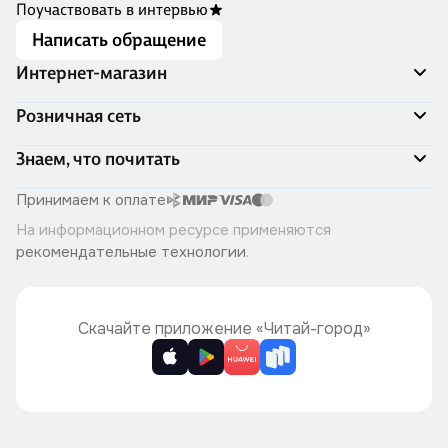
Поучаствовать в интервью
Написать обращение
Интернет-магазин
Акции
Розничная сеть
Распродажа
Доставка и оплата
Адреса магазинов
Знаем, что почитать
Программа лояльности
Книжный Дозор
Подарочные сертификаты
О компании
Скоро в продаже
Принимаем к оплате
Правила продажи
Читай-город для бизнеса
Эксклюзивные новинки
На информационном ресурсе применяются
Политика конфиденциальности
Хотите у нас работать?
Лучшие из лучших
рекомендательные технологии
.
Читай-журнал
Книжные циклы
Что ещё почитать?
Скачайте приложение «Читай-город»