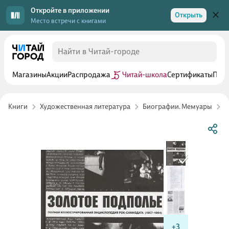
Откройте в приложении
Открыть
Место встречи с книгами
Магазины
Акции
Распродажа
Читай-школа
Сертификаты
Прог
Книги
Художественная литература
Биографии. Мемуары
М
+3