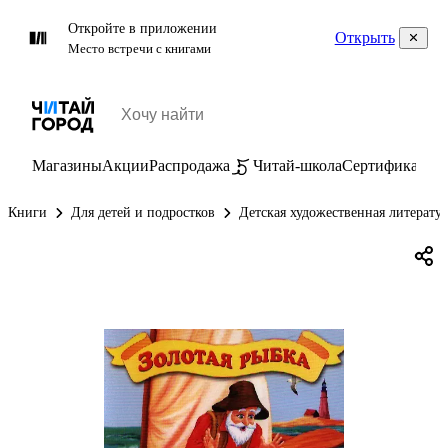
Откройте в приложении
Открыть
Место встречи с книгами
Магазины
Акции
Распродажа
Читай-школа
Сертификаты
П
Книги
Для детей и подростков
Детская художественная литерату