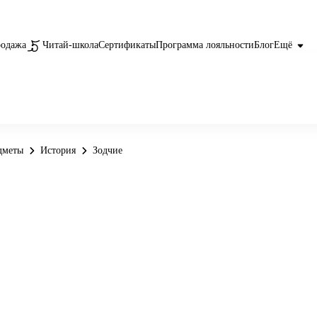
родажа
Читай-школа
Сертификаты
Программа лояльности
Блог
Ещё
дметы
История
Зодчие