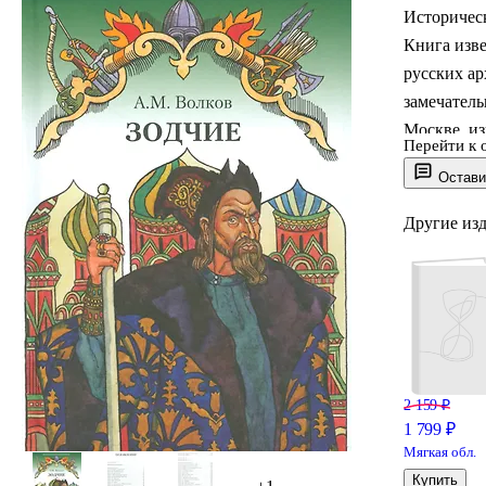
Историчес
Книга изве
русских ар
замечатель
Москве, из
Перейти к 
разворачив
Остави
подчинение
Другие из
2 159 ₽
1 799 ₽
Мягкая обл.
Купить