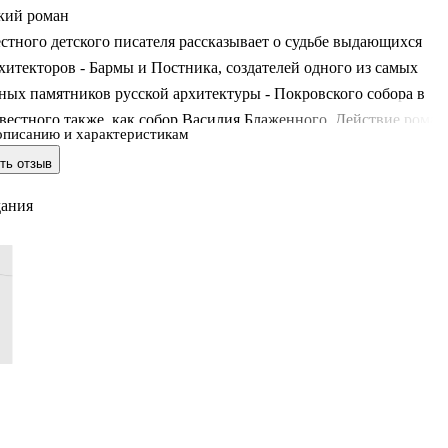
кий роман
стного детского писателя рассказывает о судьбе выдающихся
хитекторов - Бармы и Постника, создателей одного из самых
ных памятников русской архитектуры - Покровского собора в
вестного также, как собор Василия Блаженного. Действие роман
описанию и характеристикам
ается на фоне упорной борьбы Русского государства за
ть отзыв
 Казанского ханства.
дания