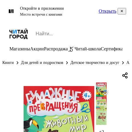
Откройте в приложении
Открыть
Место встречи с книгами
Магазины
Акции
Распродажа
Читай-школа
Сертификаты
П
Книги
Для детей и подростков
Детское творчество и досуг
Ап
+2