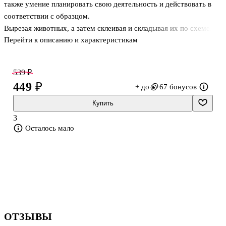
также умение планировать свою деятельность и действовать в
соответствии с образцом.
Вырезая животных, а затем склеивая и складывая их по схеме,
Перейти к описанию и характеристикам
ребёнок не только получит представление об окружающем мире,
но и создаст пространство, в котором живут коала, муравьед,
красная панда, капибара, росомаха и другие удивительные звери.
539 ₽
Книга снабжена чёткими линиями для резки, понятными
449 ₽
+ до
67 бонусов
схемами сборки и яркими иллюстрациями.
Купить
3
Осталось мало
ОТЗЫВЫ