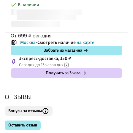
карандаши, фломастеры, ручки.
В наличии
∙ Удобный формат 30х30см.
∙ Цветные элементы.
∙ Эта раскраска — прекрасная возможность для того, чтобы
раскрыть себя!
от 699 ₽
сегодня
Москва
Смотреть наличие
на карте
Забрать из магазина
Экспресс-доставка, 350 ₽
Сегодня до 13 часов дня
Получить за 3 часа
ОТЗЫВЫ
Бонусы за отзывы
Оставить отзыв