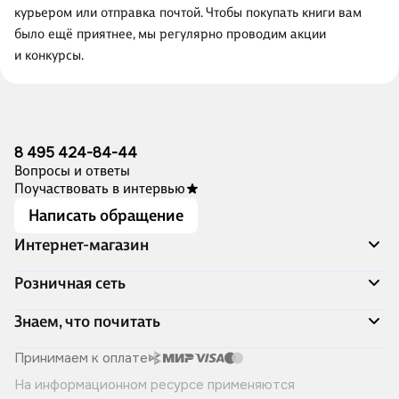
курьером или отправка почтой. Чтобы покупать книги вам
было ещё приятнее, мы регулярно проводим акции
и конкурсы.
8 495 424-84-44
Вопросы и ответы
Поучаствовать в интервью
Написать обращение
Интернет-магазин
Акции
Розничная сеть
Распродажа
Доставка и оплата
Адреса магазинов
Знаем, что почитать
Программа лояльности
Книжный Дозор
Подарочные сертификаты
О компании
Скоро в продаже
Принимаем к оплате
Правила продажи
Читай-город для бизнеса
Эксклюзивные новинки
На информационном ресурсе применяются
Политика конфиденциальности
Хотите у нас работать?
Лучшие из лучших