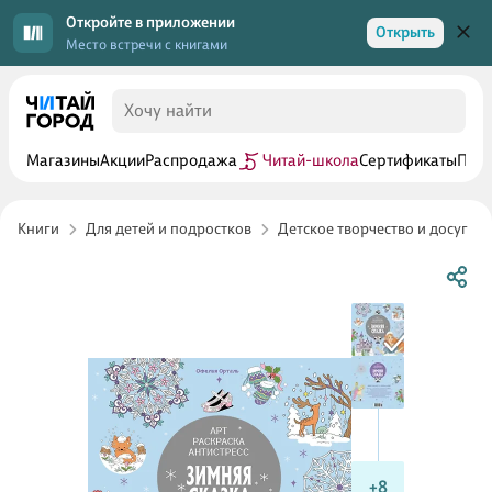
Откройте в приложении
Открыть
Место встречи с книгами
Магазины
Акции
Распродажа
Читай-школа
Сертификаты
Прог
Книги
Для детей и подростков
Детское творчество и досуг
+8