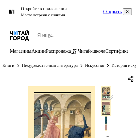
Откройте в приложении
Открыть
Место встречи с книгами
Магазины
Акции
Распродажа
Читай-школа
Сертификаты
П
Книги
Нехудожественная литература
Искусство
История иску
+7