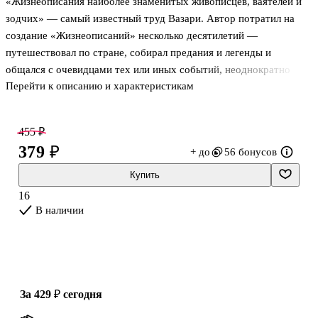
«Жизнеописания наиболее знаменитых живописцев, ваятелей и
зодчих» — самый известный труд Вазари. Автор потратил на
создание «Жизнеописаний» несколько десятилетий —
путешествовал по стране, собирал предания и легенды и
общался с очевидцами тех или иных событий, неоднократно
Перейти к описанию и характеристикам
переписывал и дополнял уже готовые материалы. В результате у
Вазари получилась едва ли не первая в мире энциклопедия,
долгие годы служившая главным и единственным источником
455 ₽
информации о величайших итальянских художниках Ренессанса.
379 ₽
+ до
56 бонусов
В ней вы найдете биографии Донателло и Рафаэля,
Микеланджело и Леонардо да Винчи, Тициана и Джотто,
Купить
Браманте и Сандро Боттичелли. Написанные живым и
16
доступным языком, «Жизнеописания» содержат о
В наличии
за 429 ₽
сегодня