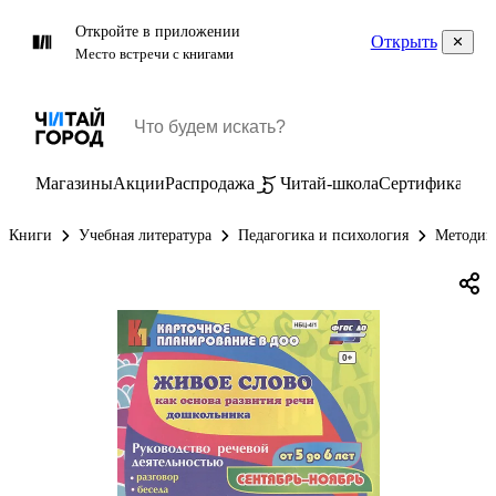
Откройте в приложении
Открыть
Место встречи с книгами
Магазины
Акции
Распродажа
Читай-школа
Сертификаты
П
Книги
Учебная литература
Педагогика и психология
Методик