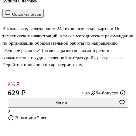
Купили 6 человек
Оставить отзыв
В комплекте, включающем 24 технологические карты и 16
тематических иллюстраций, а также методические рекомендации
по организации образовательной работы по направлению
"Речевое развитие" (разделы развитие связной речи и
ознакомление с художественной литературой), раскрывается
Перейти к описанию и характеристикам
система работы по ознакомлению детей 5-6 лет с живым словом
на сентябрь-ноябрь учебного года. В представленном карточном
планировании описана педагогическая деятельность по
755 ₽
совершенствованию речи дошкольников, обогащению
629 ₽
+ до
94 бонусов
словарного запаса, формированию умения правильно строить
речевые высказывания в соответствии с ФГОС ДО, освещена
Купить
методика развития словесного творчества детей младшего
2
дошкольного возраста, рассмотрены с
В наличии 2 шт.