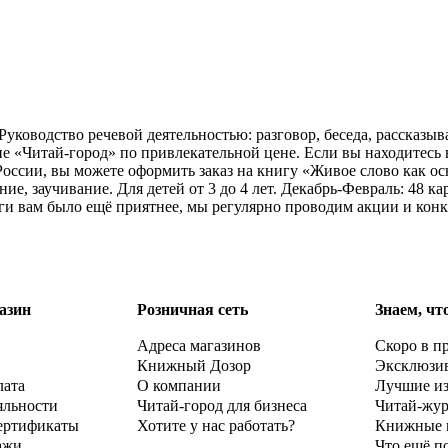
ководство речевой деятельностью: разговор, беседа, рассказывани
ине «Читай-город» по привлекательной цене. Если вы находитесь
оссии, вы можете оформить заказ на книгу «Живое слово как ос
ение, заучивание. Для детей от 3 до 4 лет. Декабрь-Февраль: 48 
ги вам было ещё приятнее, мы регулярно проводим акции и кон
азин
Розничная сеть
Знаем, чт
Адреса магазинов
Скоро в п
Книжный Дозор
Эксклюзи
лата
О компании
Лучшие и
яльности
Читай-город для бизнеса
Читай-жу
ертификаты
Хотите у нас работать?
Книжные 
ажи
Что ещё п