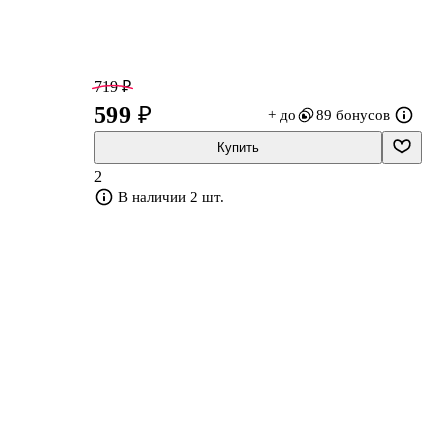
719 ₽
599 ₽
+ до
89 бонусов
Купить
2
В наличии 2 шт.
ю
я