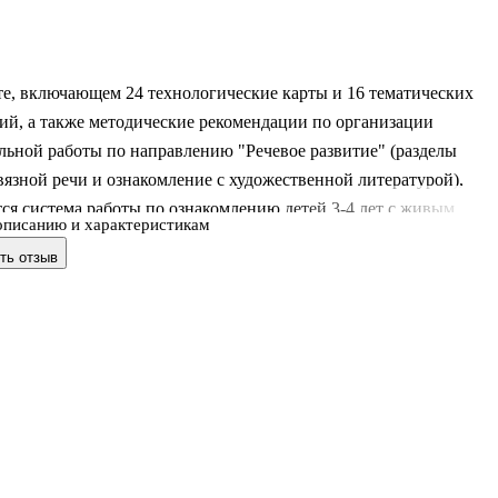
те, включающем 24 технологические карты и 16 тематических
ий, а также методические рекомендации по организации
льной работы по направлению "Речевое развитие" (разделы
вязной речи и ознакомление с художественной литературой),
ся система работы по ознакомлению детей 3-4 лет с живым
описанию и характеристикам
декабрь-февраль учебного года. В представленном карточном
ть отзыв
нии описана педагогическая деятельность по совершенствовани
ольников, обогащению словарного запаса, формированию умени
 строить речевые высказывания в соответствии с ФГОС ДО,
етодика развития словесного творчества детей младшего
о возраста, рассмотрены с