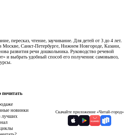
е, пересказ, чтение, заучивание. Для детей от 3 до 4 лет.
 в Москве, Санкт-Петербурге, Нижнем Новгороде, Казани,
нова развития речи дошкольника. Руководство речевой
карт» и выбрать удобный способ его получения: самовывоз,
курсы.
о почитать
родаже
вные новинки
Скачайте приложение «Читай-город»
з лучших
рнал
циклы
очитать?