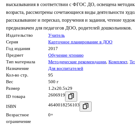
высказывания в соответствии с ФГОС ДО, освещена методика
возраста, рассмотрены сочетающиеся виды деятельности худож
рассказывание и пересказ, поручения и задания, чтение худ
предназначен для педагогов ДОО, родителей дошкольников.
Издательство
Учитель
Серия
Карточное планирование в ДОО
Год издания
2017
Предмет
Обучение чтению
Тип материала
Методические рекомендации
,
Комплект
,
Те
Назначение
Для воспитателей
Кол-во стр.
95
Вес
500 г
Размер
1.2x20.5x29
2606919
ID товара
4640018256103
ISBN
Возрастное
0+
ограничение