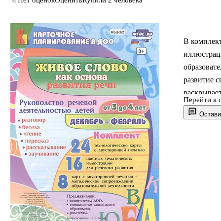
Нет оценок
Оценить
Купили 2 человека
В комплек
иллюстрац
образовате
развитие с
раскрывает
Перейти к 
словом на 
Остави
планирова
речи дошк
правильно
освещена м
дошкольног