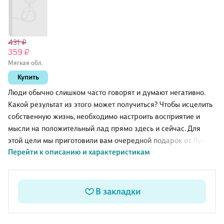
431 ₽
359 ₽
Мягкая обл.
Купить
Люди обычно слишком часто говорят и думают негативно.
Какой результат из этого может получиться? Чтобы исцелить
собственную жизнь, необходимо настроить восприятие и
мысли на положительный лад прямо здесь и сейчас. Для
этой цели мы приготовили вам очередной подарок от Луизы
Перейти к описанию и характеристикам
Л.Хей — это книга и сборник упражнений по достижению
благополучия в своей жизни. Работая с ней, вам понадобятся
стопка листов и ручка. Если вам это неудобно – не беда. В
конце книги есть блокнот для практической работы, поэтому
В закладки
вам останется вооружиться только ручкой.
Здоровье, отрицательные эмоции и страх, критическое