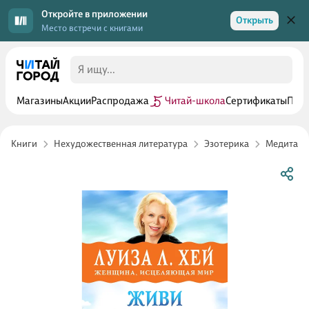
Откройте в приложении
Открыть
Место встречи с книгами
Магазины
Акции
Распродажа
Читай-школа
Сертификаты
Прог
Книги
Нехудожественная литература
Эзотерика
Медитати