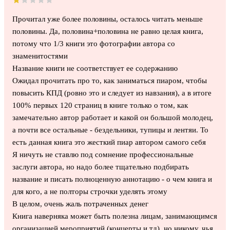
Прочитал уже более половины, осталось читать меньше
половины. Да, половина+половина не равно целая книга,
потому что 1/3 книги это фотографии автора со
знаменитостями
Название книги не соответствует ее содержанию
Ожидал прочитать про то, как заниматься пиаром, чтобы
повысить КПД (ровно это и следует из навзания), а в итоге
100% первых 120 страниц в книге только о том, как
замечательно автор работает и какой он большой молодец,
а почти все остальные - бездельники, тупицы и лентяи. То
есть данная книга это жесткий пиар автором самого себя
Я ничуть не ставлю под сомнение профессиональные
заслуги автора, но надо более тщательно подбирать
название и писать полноценную аннотацию - о чем книга и
для кого, а не полторы строчки уделять этому
В целом, очень жаль потраченных денег
Книга наверняка может быть полезна лицам, занимающимся
организацией мероприятий (концерты и тд), но никому, чья