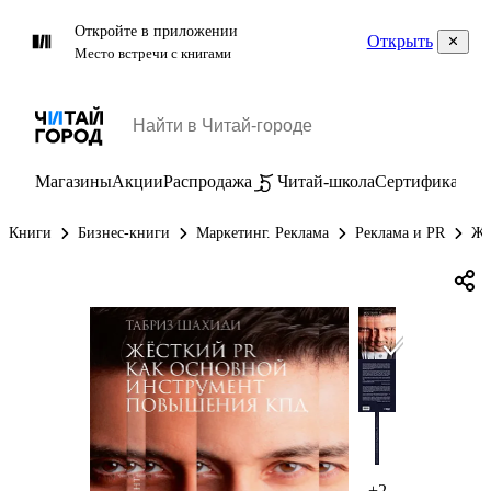
Откройте в приложении
Открыть
Место встречи с книгами
Магазины
Акции
Распродажа
Читай-школа
Сертификаты
П
Книги
Бизнес-книги
Маркетинг. Реклама
Реклама и PR
Же
+2