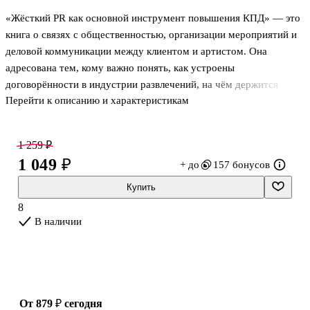
«Жёсткий PR как основной инструмент повышения КПД» — это
книга о связях с общественностью, организации мероприятий и
деловой коммуникации между клиентом и артистом. Она
адресована тем, кому важно понять, как устроены
договорённости в индустрии развлечений, на чём держится
Перейти к описанию и характеристикам
доверие и почему результат зависит не только от идеи, но и от
точной работы с людьми. Табриз Шахиди пишет о менеджменте
артистов и событийном бизнесе с практичным взглядом на
1 259 ₽
профессию. В центре внимания — деловое общение,
1 049 ₽
+ до
157 бонусов
организация выступлений и механизмы, которые соединяют
творческую задачу с финансовым расчётом.
Купить
8
О чём книга
В наличии
В основе — разговор о том, как работает индустрия
мероприятий изнутри. Табриз Шахид
от 879 ₽
сегодня