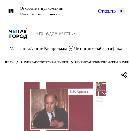
Откройте в приложении
Открыть
Место встречи с книгами
Магазины
Акции
Распродажа
Читай-школа
Сертификаты
П
Книги
Научно-популярные книги
Физико-математические науки