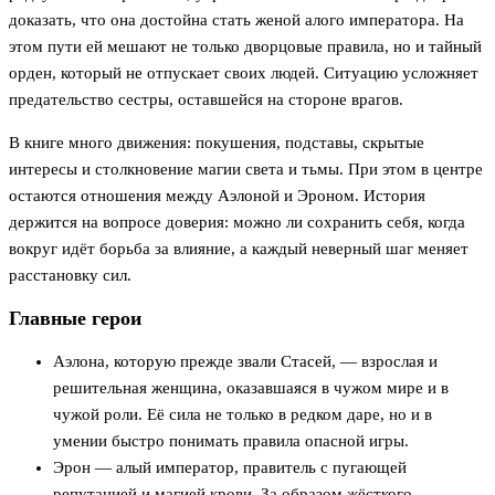
доказать, что она достойна стать женой алого императора. На
этом пути ей мешают не только дворцовые правила, но и тайный
орден, который не отпускает своих людей. Ситуацию усложняет
предательство сестры, оставшейся на стороне врагов.
В книге много движения: покушения, подставы, скрытые
интересы и столкновение магии света и тьмы. При этом в центре
остаются отношения между Аэлоной и Эроном. История
держится на вопросе доверия: можно ли сохранить себя, когда
вокруг идёт борьба за влияние, а каждый неверный шаг меняет
расстановку сил.
Главные герои
Аэлона, которую прежде звали Стасей, — взрослая и
решительная женщина, оказавшаяся в чужом мире и в
чужой роли. Её сила не только в редком даре, но и в
умении быстро понимать правила опасной игры.
Эрон — алый император, правитель с пугающей
репутацией и магией крови. За образом жёсткого