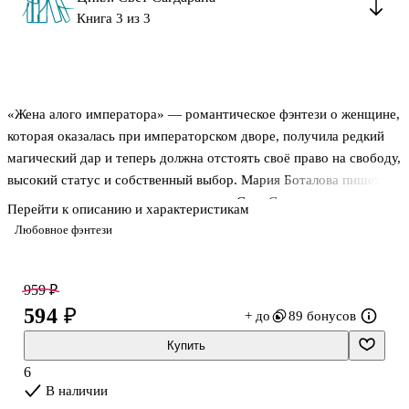
Книга 3 из 3
«Жена алого императора» — романтическое фэнтези о женщине,
которая оказалась при императорском дворе, получила редкий
магический дар и теперь должна отстоять своё право на свободу,
высокий статус и собственный выбор. Мария Боталова пишет
эту историю как третью часть цикла «Свет Сагдарана», где
Перейти к описанию и характеристикам
личные чувства тесно связаны с борьбой за власть, тайными
Любовное фэнтези
союзами и опасностью, идущей не только от врагов, но и от
прошлого. В центре книги — противостояние с тайным орденом,
обучение магии фениксов и жизнь рядом с правителем, чья сила
959 ₽
внушает страх окружающим. Роман сочетает любовную линию,
594 ₽
+ до
89 бонусов
придворные интриги и магический конфликт, поэтому подойдёт
Купить
тем, кто ищет историю с напряжённым развитием отн
6
В наличии