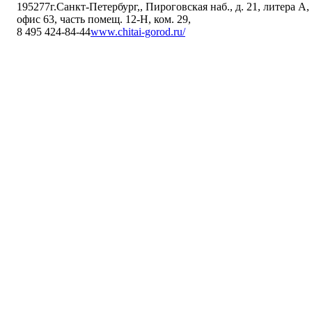
195277
г.Санкт-Петербург,
,
Пироговская наб., д. 21, литера А,
офис 63, часть помещ. 12-Н, ком. 29
,
8 495 424-84-44
www.chitai-gorod.ru/