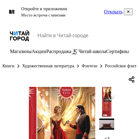
Откройте в приложении
Открыть
Место встречи с книгами
Магазины
Акции
Распродажа
Читай-школа
Сертификаты
П
Книги
Художественная литература
Фэнтези
Российское фэнте
+3