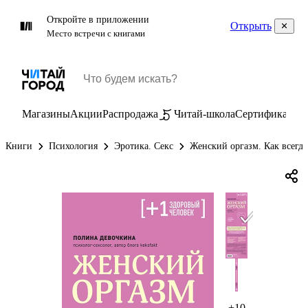
Откройте в приложении
Открыть
Место встречи с книгами
Магазины
Акции
Распродажа
Читай-школа
Сертификаты
П
Книги
Психология
Эротика. Секс
Женский оргазм. Как всегд
+10