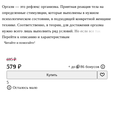
Оргазм — это рефлекс организма. Приятная реакция тела на
определенные стимуляции, которые выполнены в нужном
психологическом состоянии, в подходящей конкретной женщине
технике. Соответственно, в теории, для достижения оргазма
нужно всего лишь выполнить ряд условий. Но если все так
Перейти к описанию и характеристикам
просто, то почему не все женщины его испытывают?
Читайте и помогайте!
Практикующий сексолог-психолог Полина Девочкина уверена,
что ее книга принесет намного больше пользы, чем десяток
индивидуальных консультаций. Потому что первые встречи с
695 ₽
сексологом больше напоминают занятие с репетитором по
579 ₽
+ до
86 бонусов
анатомии, который разжевывает, что и как работает в механизме
сексуальности — только после этого можно говорить о
Купить
формировании какого-либо и
5
Осталось мало