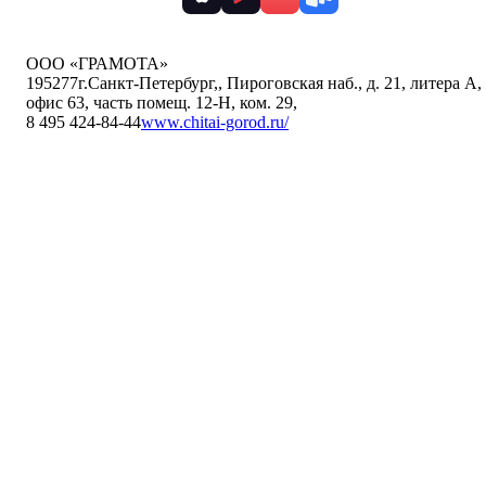
ООО «ГРАМОТА»
195277
г.Санкт-Петербург,
,
Пироговская наб., д. 21, литера А,
офис 63, часть помещ. 12-Н, ком. 29
,
8 495 424-84-44
www.chitai-gorod.ru/