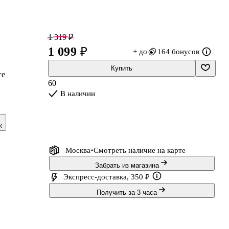
1 319 ₽
1 099 ₽
+ до
164 бонусов
Купить
ге
60
В наличии
и,
к
Москва
Смотреть наличие
на карте
Забрать из магазина
Экспресс-доставка, 350 ₽
Получить за 3 часа