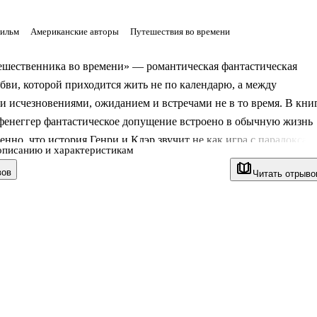
фильм
Американские авторы
Путешествия во времени
ешественника во времени» — романтическая фантастическая
бви, которой приходится жить не по календарю, а между
 исчезновениями, ожиданием и встречами не в то время. В кни
енеггер фантастическое допущение встроено в обычную жизнь
венно, что история Генри и Клэр звучит не как игра с парадоксам
описанию и характеристикам
овор о браке, близости и хрупкости повседневного счастья. Здесь
вов
Читать отрыво
стерская художницы, библиотека и семейный быт соседствуют с
 любой день может оборваться новым временным сдвигом. Это
льный роман, с которого началась международная известность
ицы.
нига
мбл работает библиотекарем и