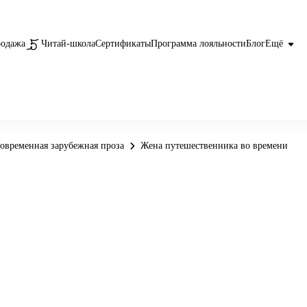
родажа
Читай-школа
Сертификаты
Программа лояльности
Блог
Ещё
овременная зарубежная проза
Жена путешественника во времени