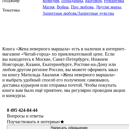
Поджанр
Комедия
,
Попаданцы
,
Бытовой
,
Романтика
Магия
,
Война
,
Про любовь
,
Другие миры
,
Тематика
Запретная любовь/Запретные чувства
Книга «Жена неверного маршала» есть в наличии в интернет-
магазине «Читай-город» по привлекательной цене. Если
вы находитесь в Москве, Санкт-Петербурге, Нижнем
Новгороде, Казани, Екатеринбурге, Ростове-на-Дону или
любом другом регионе России, вы можете оформить заказ
на книгу Матильда Аваланж «Жена неверного маршала»
и выбрать удобный способ его получения: самовывоз,
доставка курьером или отправка почтой. Чтобы покупать
книги вам было ещё приятнее, мы регулярно проводим акции
и конкурсы.
8 495 424-84-44
Вопросы и ответы
Поучаствовать в интервью
Написать обращение