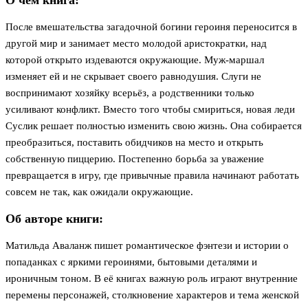
О чём книга:
После вмешательства загадочной богини героиня переносится в
другой мир и занимает место молодой аристократки, над
которой открыто издеваются окружающие. Муж-маршал
изменяет ей и не скрывает своего равнодушия. Слуги не
воспринимают хозяйку всерьёз, а родственники только
усиливают конфликт. Вместо того чтобы смириться, новая леди
Суслик решает полностью изменить свою жизнь. Она собирается
преобразиться, поставить обидчиков на место и открыть
собственную пиццерию. Постепенно борьба за уважение
превращается в игру, где привычные правила начинают работать
совсем не так, как ожидали окружающие.
Об авторе книги:
Матильда Аваланж пишет романтическое фэнтези и истории о
попаданках с яркими героинями, бытовыми деталями и
ироничным тоном. В её книгах важную роль играют внутренние
перемены персонажей, столкновение характеров и тема женской