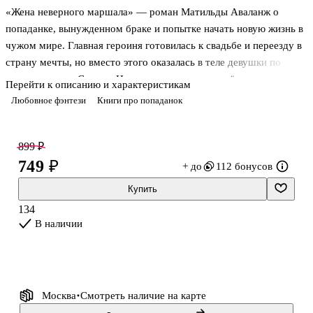
«Жена неверного маршала» — роман Матильды Аваланж о
попаданке, вынужденном браке и попытке начать новую жизнь в
чужом мире. Главная героиня готовилась к свадьбе и переезду в
страну мечты, но вместо этого оказалась в теле девушки по
прозвищу леди Суслик. Новая жизнь встречает её изменами
Перейти к описанию и характеристикам
мужа, презрением слуг и насмешками родственников. Мир
Любовное фэнтези
Книги про попаданок
вокруг построен на статусе и выгоде, а сама хозяйка тела давно
привыкла терпеть унижения. Матильда Аваланж сочетает
романтическое фэнтези, бытовую комедию и историю о
899 ₽
женщине, которая отказывается мириться с ролью жертвы.
749 ₽
+ до
112 бонусов
Вместо слёз и покорности героиня выбирает месть, перемены и
Купить
собственное дело.
134
В наличии
О чём книга:
После вмешательства заг
Москва
Смотреть наличие
на карте