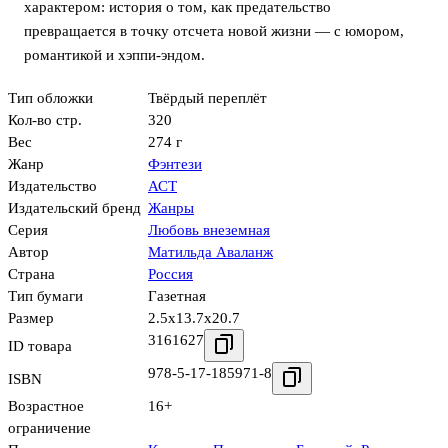
характером: история о том, как предательство
превращается в точку отсчета новой жизни — с юмором,
романтикой и хэппи-эндом.
Тип обложки
Твёрдый переплёт
Кол-во стр.
320
Вес
274 г
Жанр
Фэнтези
Издательство
АСТ
Издательский бренд
Жанры
Серия
Любовь внеземная
Автор
Матильда Аваланж
Страна
Россия
Тип бумаги
Газетная
Размер
2.5x13.7x20.7
3161627
ID товара
978-5-17-185971-8
ISBN
Возрастное
16+
ограничение