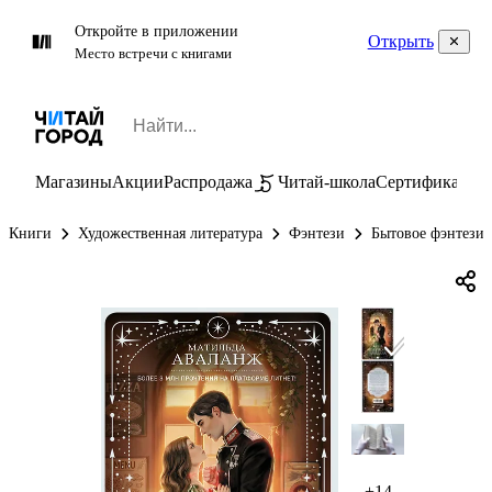
Откройте в приложении
Открыть
Место встречи с книгами
Магазины
Акции
Распродажа
Читай-школа
Сертификаты
П
Книги
Художественная литература
Фэнтези
Бытовое фэнтези
+14