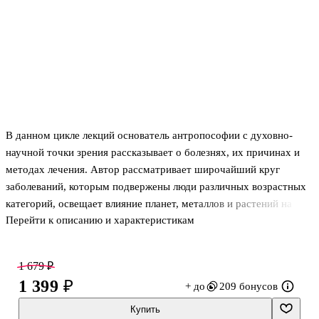
В данном цикле лекций основатель антропософии с духовно-
научной точки зрения рассказывает о болезнях, их причинах и
методах лечения. Автор рассматривает широчайший круг
заболеваний, которым подвержены люди различных возрастных
категорий, освещает влияние планет, металлов и растений на
Перейти к описанию и характеристикам
состояние человека.
1 679 ₽
1 399 ₽
+ до
209 бонусов
Купить