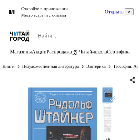
Откройте в приложении
Открыть
Место встречи с книгами
Магазины
Акции
Распродажа
Читай-школа
Сертификаты
П
Книги
Нехудожественная литература
Эзотерика
Теософия. Ан
+6