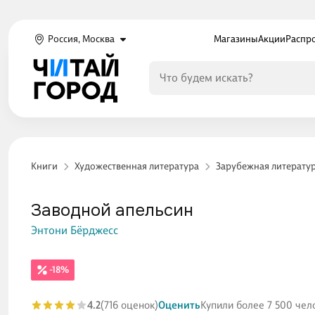
Россия, Москва
Магазины
Акции
Распр
Книги
Художественная литература
Зарубежная литерату
Заводной апельсин
Энтони Бёрджесс
-18%
4.2
(716 оценок)
Оценить
Купили более 7 500 чел