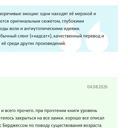
воречивые эмоции: одни находят её мерзкой и
аются оригинальным сюжетом, глубокими
оды воли и антиутопическими идеями.
бычный сленг («надсат»), качественный перевод и
её среди других произведений.
04.08.2026
и и всего прочего. при прочтении книги уровень
телось закрыться на все замки. хорошо все описал
на с Берджессом по поводу существования возраста