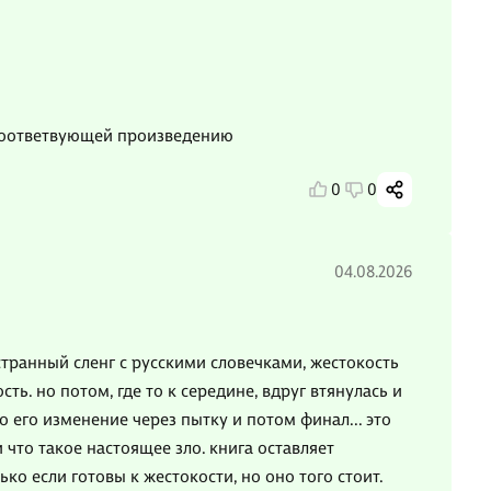
 соответвующей произведению
0
0
04.08.2026
х странный сленг с русскими словечками, жестокость
ть. но потом, где то к середине, вдруг втянулась и
о его изменение через пытку и потом финал... это
 что такое настоящее зло. книга оставляет
ко если готовы к жестокости, но оно того стоит.