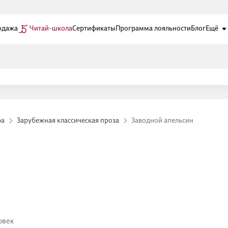
одажа
Читай-школа
Сертификаты
Программа лояльности
Блог
Ещё
ра
Зарубежная классическая проза
Заводной апельсин
овек