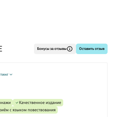
ём книга
ночь за ночью ведёт свою банду по улицам города:
ия, грабежи, сексуальное насилие — всё это для него не
пл
Е
Бонусы за отзывы
Оставить отзыв
тинг
сонажи
Качественное издание
приём с языком повествования