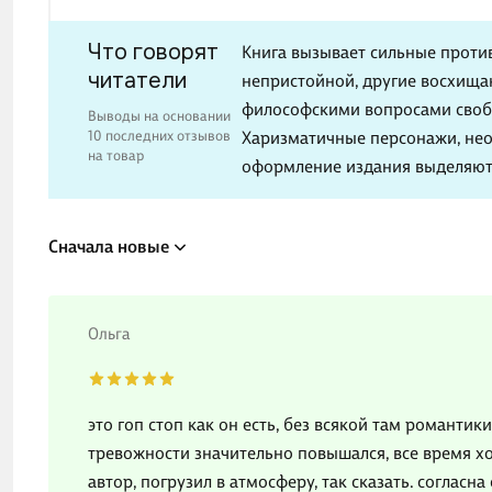
Что говорят
Книга вызывает сильные проти
читатели
непристойной, другие восхищ
философскими вопросами своб
Выводы на основании
10 последних отзывов
Харизматичные персонажи, нео
на товар
оформление издания выделяют 
Сначала новые
Ольга
это гоп стоп как он есть, без всякой там романтик
тревожности значительно повышался, все время хо
автор, погрузил в атмосферу, так сказать. соглас