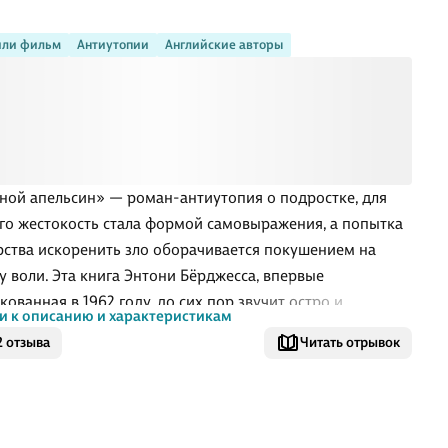
или фильм
Антиутопии
Английские авторы
ной апельсин» — роман-антиутопия о подростке, для
го жестокость стала формой самовыражения, а попытка
рства искоренить зло оборачивается покушением на
у воли. Эта книга Энтони Бёрджесса, впервые
кованная в 1962 году, до сих пор звучит остро и
и к описанию и характеристикам
но. В центре сюжета — харизматичный юноша,
2 отзыва
Читать отрывок
ющий тягу к разрушению с любовью к классической
. Его мир гротескен, абсурден и пугающе узнаваем, а сам
ставит перед читателем трудный вопрос: можно ли
ь человека «хорошим», если лишить его права выбирать.