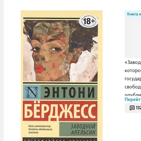
Книга 
«Завод
которо
госуда
свобод
опубли
Перейт
тревож
13
сочета
музыке
роман 
сделат