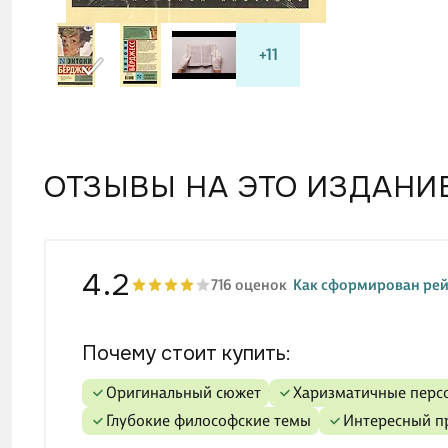
О ч
Герой 
+11
избиен
престу
ОТЗЫВЫ НА ЭТО ИЗДАНИ
4.2
716 оценок
Как сформирован рей
Почему стоит купить:
Оригинальный сюжет
Харизматичные пер
Глубокие философские темы
Интересный 