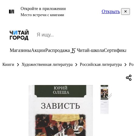
Откройте в приложении
Открыть
Место встречи с книгами
Магазины
Акции
Распродажа
Читай-школа
Сертификаты
П
Книги
Художественная литература
Российская литература
Рос