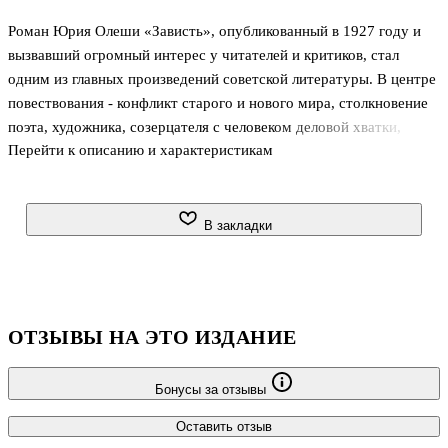
Роман Юрия Олеши «Зависть», опубликованный в 1927 году и
вызвавший огромный интерес у читателей и критиков, стал
одним из главных произведений советской литературы. В центре
повествования - конфликт старого и нового мира, столкновение
поэта, художника, созерцателя с человеком деловой хватки,
Перейти к описанию и характеристикам
практиком, олицетворяющим новую власть. Герой, не сумевший
вписаться в современную реальность, ощущает себя «лишним
человеком», отчаянно завидуя всем вокруг. Роман насыщен
блестящими сравнениями и метафорами, которые поражают
В закладки
воображение своей неординарностью и позволяют еще глубже
окунуться в вымышленный писателем мир.
ОТЗЫВЫ НА ЭТО ИЗДАНИЕ
Бонусы за отзывы
Оставить отзыв