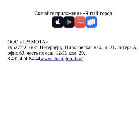
Скачайте приложение «Читай-город»
ООО «ГРАМОТА»
195277
г.Санкт-Петербург,
,
Пироговская наб., д. 21, литера А,
офис 63, часть помещ. 12-Н, ком. 29
,
8 495 424-84-44
www.chitai-gorod.ru/