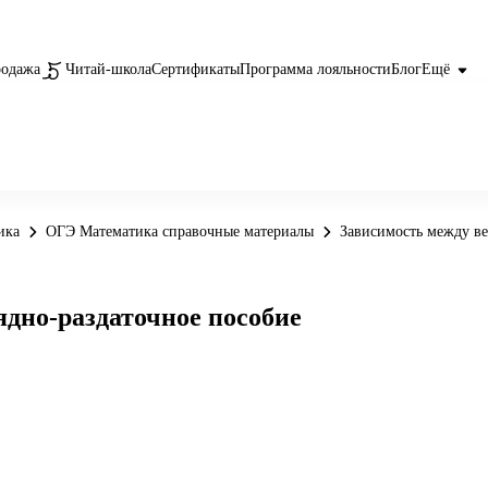
родажа
Читай-школа
Сертификаты
Программа лояльности
Блог
Ещё
ика
ОГЭ Математика справочные материалы
Зависимость между ве
дно-раздаточное пособие