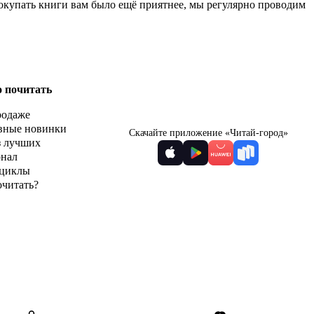
покупать книги вам было ещё приятнее, мы регулярно проводим
о почитать
родаже
вные новинки
Скачайте приложение «Читай-город»
з лучших
рнал
циклы
очитать?