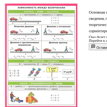
Основная з
сведения,
теоретиче
сориентиро
Оно будет 
Перейти к 
самостояте
Остави