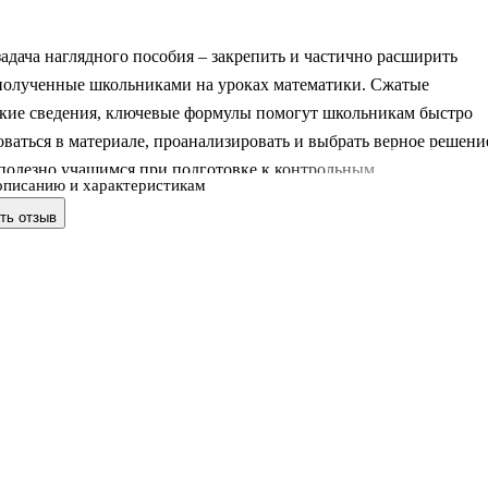
адача наглядного пособия – закрепить и частично расширить
 полученные школьниками на уроках математики. Сжатые
ские сведения, ключевые формулы помогут школьникам быстро
ваться в материале, проанализировать и выбрать верное решени
полезно учащимся при подготовке к контрольным,
описанию и характеристикам
льным работам и подготовке к ЕГЭ.
ть отзыв