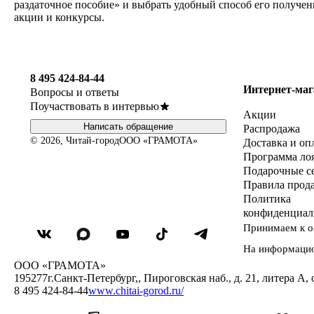
раздаточное пособие» и выбрать удобный способ его получен
акции и конкурсы.
8 495 424-84-44
Интернет-маг
Вопросы и ответы
Поучаствовать в интервью
Акции
Написать обращение
Распродажа
© 2026, Читай-город
ООО «ГРАМОТА»
Доставка и оп
Программа ло
Подарочные с
Правила прод
Политика
конфиденциал
Принимаем к о
На информаци
ООО «ГРАМОТА»
195277
г.Санкт-Петербург,
,
Пироговская наб., д. 21, литера А, 
8 495 424-84-44
www.chitai-gorod.ru/