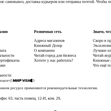
ия: самовывоз, доставка курьером или отправка почтой. Чтобы 
азин
Розничная сеть
Знаем, чт
Адреса магазинов
Скоро в п
Книжный Дозор
Эксклюзи
лата
О компании
Лучшие и
яльности
Читай-город для бизнеса
Читай-жу
ертификаты
Хотите у нас работать?
Книжные 
ажи
Что ещё п
ьности
плате
онном ресурсе применяются
рекомендательные технологии
.
офис 63, часть помещ. 12-Н, ком. 29
,