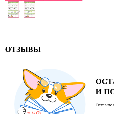
ОТЗЫВЫ
ОСТ
И П
Оставьте 